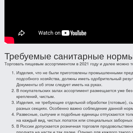
Требуемые санитарные норм
Торговать пищевым ассортиментом в 2021 году и далее можно т
Изделия, что не были приготовлены промышленными пред
подсобного хозяйства, должны иметь одобрительный резул
Документы об этом следует иметь на руках.
В покупательских залах ассортимент размещается уже без
креплений, чистым.
Изделия, не требующие отдельной обработки (готовые), 
разных секциях. Особенно важно соблюдение данной нор
Развесные, сыпучие и подобные единицы отпускаются тол
на каждый вид, чистых лопаток или специальных заборных 
В России допускается розничная торговля продовольствен
продукта на части и так далее. Однако для каждого таког