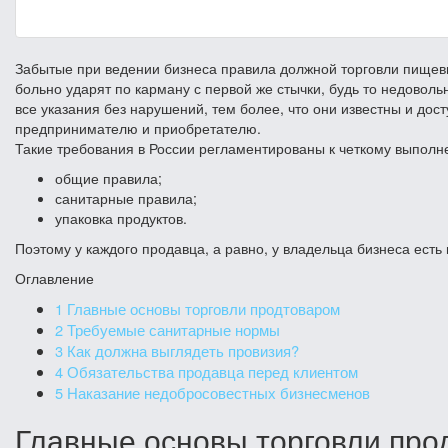
Забытые при ведении бизнеса правила должной торговли пищев
больно ударят по карману с первой же стычки, будь то недовол
все указания без нарушений, тем более, что они известны и до
предпринимателю и приобретателю.
Такие требования в России регламентированы к четкому выпол
общие правила;
санитарные правила;
упаковка продуктов.
Поэтому у каждого продавца, а равно, у владельца бизнеса ест
Оглавление
1
Главные основы торговли продтоваром
2
Требуемые санитарные нормы
3
Как должна выглядеть провизия?
4
Обязательства продавца перед клиентом
5
Наказание недобросовестных бизнесменов
Главные основы торговли про