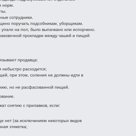
е норм.
ты.
ные сотрудники.
ещено поручать подсобникам, уборщикам.
 упало на пол, было выпачкано или испорчено.
паковочной прокладки между чашей и пищей
бязывают продавца:
и небыстро расходится;
щей, при этом, соления не должны идти в
ению, но не расфасованной пищей.
ование.
ат снятию с прилавков, если:
ще нет (за исключением некоторых видов
ная этикетка;