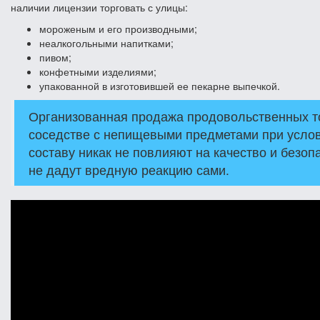
наличии лицензии торговать с улицы:
мороженым и его производными;
неалкогольными напитками;
пивом;
конфетными изделиями;
упакованной в изготовившей ее пекарне выпечкой.
Организованная продажа продовольственных то
соседстве с непищевыми предметами при услов
составу никак не повлияют на качество и безоп
не дадут вредную реакцию сами.