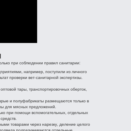
ы
олько при соблюдении правил санитарии:
приятиями, например, поступили из личного
ьтат проверки вет-санитарной экспертизы.
 оптовой тары, транспортировочных оберток,
сырые и полуфабрикаты размещаются только в
мы для мясных предложений.
ько при помощи вспомогательных, отдельных
средств.
ными товарами через нарезку, деление целого
о подвида подразумеваются отдельные