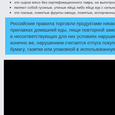
это сырое мясо без сертификационного тавра, не выпотро
являют собой гусиные, утиные яйца либо яйца кур с силь
это гнилые, помятые фрукты-овощи, помятые, испорченны
Российские правила торговли продуктами никак
прилавках домашней еды, пищи повторной замо
в несоответствующих для них условиях наруше
конечно же, нарушением считается отпуск покуп
бумагу, газетки или упаковкой в использованную