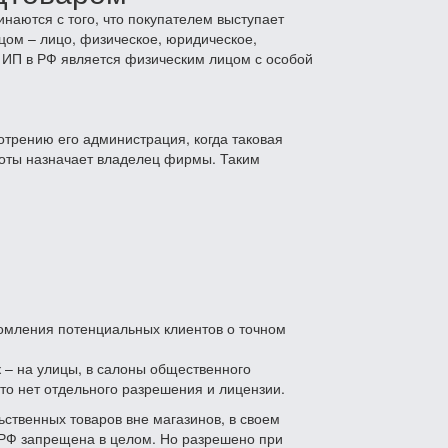
инаются с того, что покупателем выступает
цом – лицо, физическое, юридическое,
о ИП в РФ является физическим лицом с особой
отрению его администрация, когда таковая
аботы назначает владелец фирмы. Таким
едомления потенциальных клиентов о точном
к – на улицы, в салоны общественного
 то нет отдельного разрешения и лицензии.
ьственных товаров вне магазинов, в своем
 РФ запрещена в целом. Но разрешено при