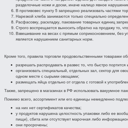
разделочные ножи и доски, иначе налицо явное нарушени
В противовес пункту 5 запрещено реализовать частями тор
Нарезкой хлеба занимаются только специально определен
Расфасовку, раскладку, пакование товарных единиц запр
Строго воспрещается выносить обратно на продажу то, что
Взвешивание на весах с прямым соприкосновением, без у
является нарушением санитарных норм.
Кроме того, правила торговли продовольственными товарами о
разрешать распродавать в развес то, что быстро портится 
организовать специальный, отдельных зал, сектор для ово
одном месте с сырыми овощами;
размещать яйца отдельно от отдела с готовой к употребл
Также, запрещено в магазинах в РФ использовать вакуумное пак
Помимо всего, ассортимент или его единицы немедленно подлеж
на них нет сертификатов качества;
у продуктов нарушена целостность упаковки либо ее вооб
пищи), сбита или отсутствует марочная либо информацион
они просрочены;