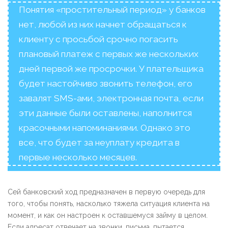
Понятия «простительный период» у банков
нет, любой из них начнет обращаться к
клиенту с просьбой срочно погасить
плановый платеж с первых же нескольких
дней первой же просрочки. У плательщика
будет настойчиво звонить телефон, его
завалят SMS-ами, электронная почта, если
эти данные были оставлены, наполнится
красочными напоминаниями. Однако это
все, что будет за неуплату кредита в
первые несколько месяцев.
Сей банковский ход предназначен в первую очередь для
того, чтобы понять, насколько тяжела ситуация клиента на
момент, и как он настроен к оставшемуся займу в целом.
Если адресат отвечает на звонки, письма, пытается