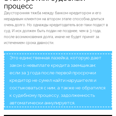
процесс
Двусторонняя тяжба между банком-кредитором и его
нерадивым клиентом на втором этапе способна длиться
очень долго. Но однажды кредитодатель все-таки подаст в
суд. И иск должен быть подан не позднее, чем в 3 года,
после возникновения долга, иначе не будет принят за
истечением срока давности.
Это единственная лазейка, которую дает
закон о невыплате кредита заемщикам:
если за 3 года после первой просрочки
кредитор не сумел найти нарушителя и
состыковаться с ним, а также не обратился
к судебному процессу, задолженность
автоматически аннулируется.