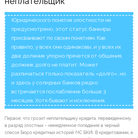
неплательщик
Юридического понятия злостности не
предусмотрено, этот статус банкиры
присваивают по своим понятиям. Как
правило, у всех они одинаковы, и у всех их
два: должник упорно прячется от общения,
должник долго не платит. Может
различаться только показатель «долго», но
и здесь у солидных банков редко
встречается послабление больше 3
месяцев. Хотя бывают и исключения.
Первое, что грозит неплательщику кредита, переведенному
в разряд злостных – немедленное попадание в черный
список Бюро кредитных историй (ЧС БКИ). В кредитовании, а