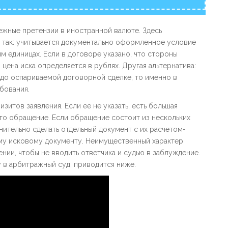
ежные претензии в иностранной валюте. Здесь
 так: учитывается документально оформленное условие
м единицах. Если в договоре указано, что стороны
 цена иска определяется в рублях. Другая альтернатива:
а до оспариваемой договорной сделке, то именно в
бования.
зитов заявления. Если ее не указать, есть большая
его обращение. Если обращение состоит из нескольких
ительно сделать отдельный документ с их расчетом-
му исковому документу. Неимущественный характер
нии, чтобы не вводить ответчика и судью в заблуждение.
 в арбитражный суд, приводится ниже.