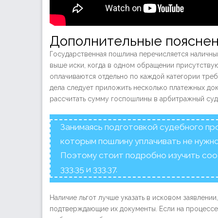
Дополнительные поясне
Государственная пошлина перечисляется наличны
выше иски, когда в одном обращении присутству
оплачиваются отдельно по каждой категории тре
дела следует приложить несколько платежных до
рассчитать сумму госпошлины в арбитражный суд,
Занимаясь подготовкой судебного проц
которым пошлину уплачивать не нужно.
Поэтому стоит подробно изучить соо
333.35 и 333.37.
Наличие льгот лучше указать в исковом заявлени
подтверждающие их документы. Если на процессе 