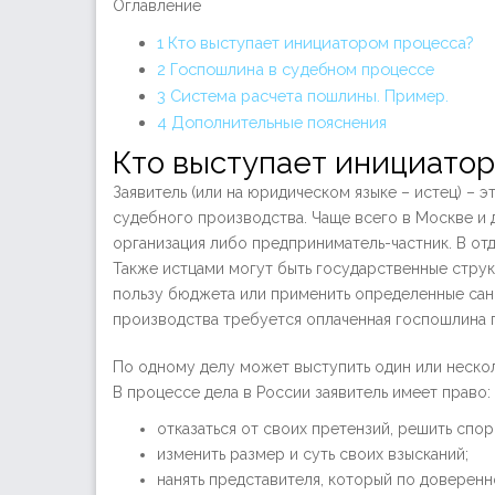
Оглавление
1
Кто выступает инициатором процесса?
2
Госпошлина в судебном процессе
3
Система расчета пошлины. Пример.
4
Дополнительные пояснения
Кто выступает инициато
Заявитель (или на юридическом языке – истец) – 
судебного производства. Чаще всего в Москве и 
организация либо предприниматель-частник. В от
Также истцами могут быть государственные структ
пользу бюджета или применить определенные санк
производства требуется оплаченная госпошлина п
По одному делу может выступить один или нескол
В процессе дела в России заявитель имеет право:
отказаться от своих претензий, решить спо
изменить размер и суть своих взысканий;
нанять представителя, который по доверенн