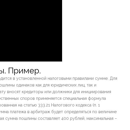
ы. Пример.
дится в установленной налоговыми правилами сумме. Для
ошлины одинаков как для юридических лиц, так и
ату вносят кредиторы или должники для инициирования
щественных споров применяется специальная формула
ванная на статью 333.21 Налогового кодекса (п. 1
сумма платежа в арбитраж будет определяться по величине
ая сумма пошлины составляет 400 рублей, максимальная –