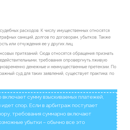
 судебных расходов. К числу имущественных относятся
рафных санкций, долгов по договорам, убытков. Также
сть или отчуждения ее у других лиц.
нсовых притязаний. Сюда относятся обращения признать
недействительными, требования опровергнуть лживую
одновременно денежные и неимущественные претензии. По
ражный суд для таких заявлений, существует практика: по
о включает сумму взыскиваемых платежей,
 идет спор. Если в арбитраж поступает
вору, требования суммарно включают
возможные убытки – обычно все это