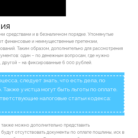
ния
ми средствами и в безналичном порядке. Упомянутые
ют финансовые и неимущественные претензии,
бований. Таким образом, дополнительно для рассмотрения
кументов: один – по денежным вопросам, где нужно
 другой – на фиксированные 6 000 рублей.
есса, следует знать, что есть дела, по
 Также у истца могут быть льготы по оплате.
тветствующие налоговые статьи кодекса:
и, также можно дополнительно представить
будут отсутствовать документы по оплате пошлины, иск в