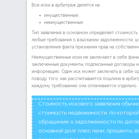
Все иски в арбитраж делятся на:
имущественные;
неимущественные.
Тип заявления в основном определяет стоимость
любые требования о взыскании задолженности, шт
установления факта признания прав на собственно
Неимущественные иски не заключают в себе фина
заключенные документы, подписанные договоры 
информацию. Один иск может заключать в себе 
поводу того, как рассчитывается пошлина в арбит
каждому требованию она оплачивается отдельно.
Стоимость искового заявления обычн
стоимость недвижимости, по которой
обращение о задолженности по дого
основной долг плюс пени, проценты, 