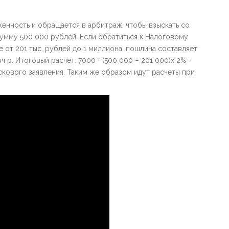
енность и обращается в арбитраж, чтобы взыскать со
сумму 500 000 рублей. Если обратиться к Налоговому
е от 201 тыс. рублей до 1 миллиона, пошлина составляет
 р. Итоговый расчет: 7000 + (500 000 – 201 000)х 2% =
искового заявления. Таким же образом идут расчеты при