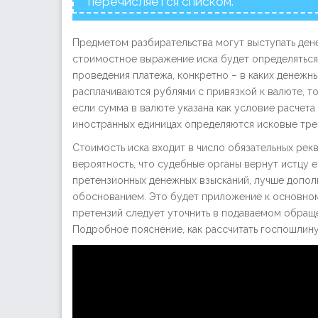
перечисляется списком.
Предметом разбирательства могут выступать ден
стоимостное выражение иска будет определяться
проведения платежа, конкретно – в каких денежны
расплачиваются рублями с привязкой к валюте, то
если сумма в валюте указана как условие расчет
иностранных единицах определяются исковые тре
Стоимость иска входит в число обязательных рекви
вероятность, что судебные органы вернут истцу 
претензионных денежных взысканий, лучше дополн
обоснованием. Это будет приложение к основно
претензий следует уточнить в подаваемом обраще
Подробное пояснение, как рассчитать госпошлину