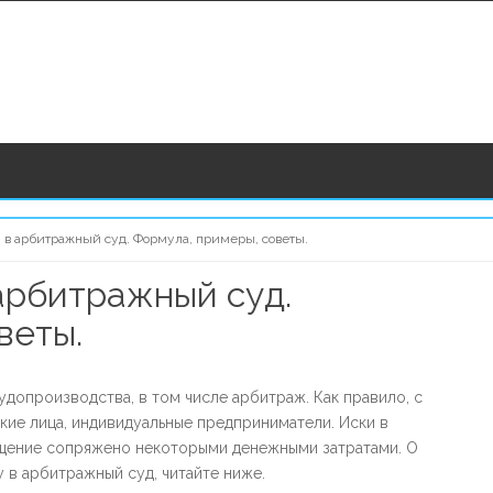
 в арбитражный суд. Формула, примеры, советы.
арбитражный суд.
S
веты.
удопроизводства, в том числе арбитраж. Как правило, с
е лица, индивидуальные предприниматели. Иски в
ащение сопряжено некоторыми денежными затратами. О
у в арбитражный суд, читайте ниже.