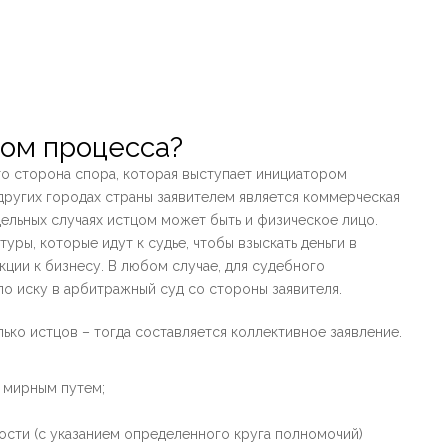
ром процесса?
это сторона спора, которая выступает инициатором
других городах страны заявителем является коммерческая
дельных случаях истцом может быть и физическое лицо.
уры, которые идут к судье, чтобы взыскать деньги в
ции к бизнесу. В любом случае, для судебного
о иску в арбитражный суд со стороны заявителя.
ько истцов – тогда составляется коллективное заявление.
р мирным путем;
ости (с указанием определенного круга полномочий)