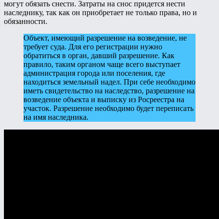
могут обязать снести. Затраты на снос придется нести
наследнику, так как он приобретает не только права, но и
обязанности.
Объект, имеющий разрешение на возведение, не
требует суда. Для его регистрации нужно
обратиться в орган, давший разрешение. Как
правило, таким органом чаще всего выступает
администрация города или поселения, где
находиться земельный надел. При себе необходимо
иметь свидетельство на наследство, разрешение на
возведение объекта и выписку из Росреестра на
участок. Разрешение необходимо будет переписать
на имя наследника.