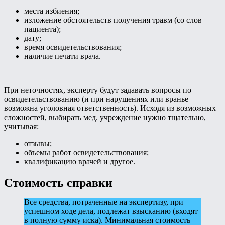
места избиения;
изложение обстоятельств получения травм (со слов
пациента);
дату;
время освидетельствования;
наличие печати врача.
При неточностях, эксперту будут задавать вопросы по
освидетельствованию (и при нарушениях или вранье
возможна уголовная ответственность). Исходя из возможных
сложностей, выбирать мед. учреждение нужно тщательно,
учитывая:
отзывы;
объемы работ освидетельствования;
квалификацию врачей и другое.
Стоимость справки
Все средства, потраченные на экспертизу, при
успешном ходе дела, подлежат взысканию (входят
в полную сумму иска). Минимальная стоимость