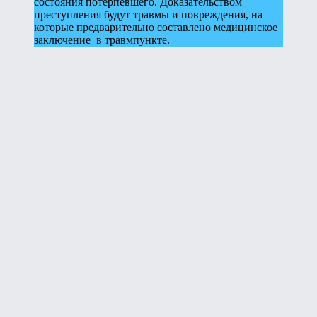
состояния потерпевшего. Доказательством
преступления будут травмы и повреждения, на
которые предварительно составлено медицинское
заключение в травмпункте.