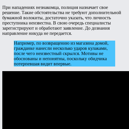
При нападениях незнакомца, полиция назначает свое
решение. Такие обстоятельства не требуют дополнительной
бумажной волокиты, достаточно указать, что личность
преступника неизвестна. В свою очередь специалисты
зарегистрируют и обработают заявление. До дознания
направление никуда не передается.
Например, по возвращению из магазина домой,
гражданке нанесли несколько ударов кулаками,
после чего неизвестный скрылся. Мотивы не
обоснованы и непонятны, поскольку обидчика
потерпевшая видит впервые.